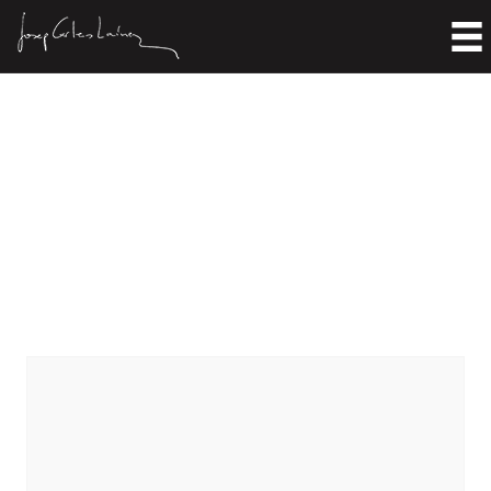
Extranjero en su patria y otros
poemas políticos
Inici
>
Literatura
>
Traduccions
>
Extranjero en su patria y otros poemas políticos