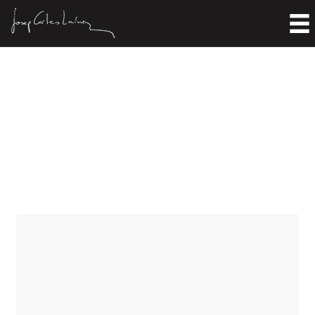
Lenta lletanía del cuerpo nel
hedreru
Inicio
>
Literatura
>
Poesía
>
Lenta lletanía del cuerpo nel hedreru