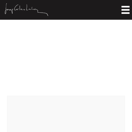
Caballinos del diañu,
lluciérnagues y caparines
Home
>
Literature
>
Translations
>
Caballinos del diañu, lluciérnagues y caparines