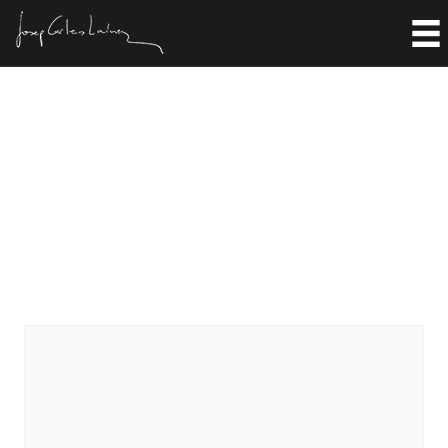
Quatre fragments
escarraunhats a la nuèit
Home
>
Literature
>
Diaries
>
Quatre fragments escarraunhats a la nuèit